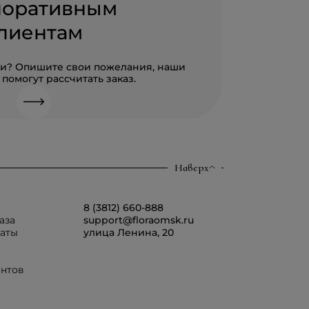
поративным
лиентам
али? Опишите свои пожелания, наши
помогут рассчитать заказ.
Наверх
8 (3812) 660-888
аза
support@floraomsk.ru
латы
улица Ленина, 20
ентов