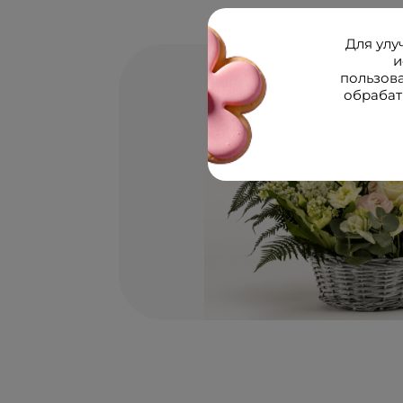
Для улу
и
пользов
обрабат