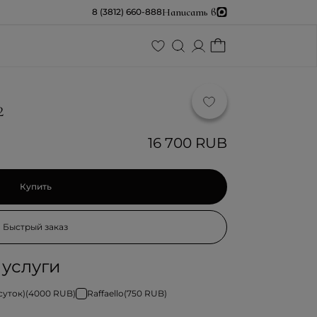
Написать в
8 (3812) 660-888
2
16 700 RUB
Купить
Быстрый заказ
услуги
суток)
(
4000
RUB)
Raffaello
(
750
RUB)