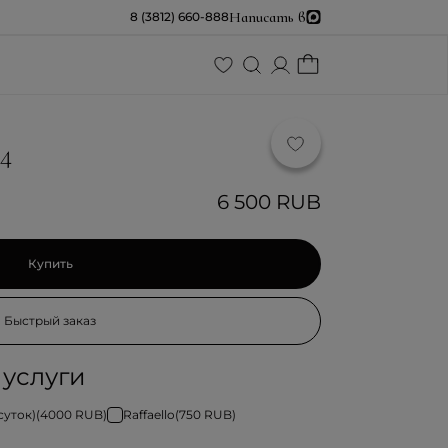
Написать в
8 (3812) 660-888
4
6 500 RUB
Купить
Быстрый заказ
услуги
суток)
(
4000
RUB)
Raffaello
(
750
RUB)