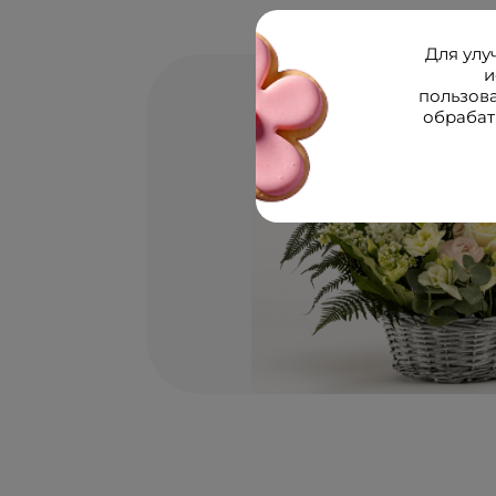
Для улу
и
пользов
обрабат