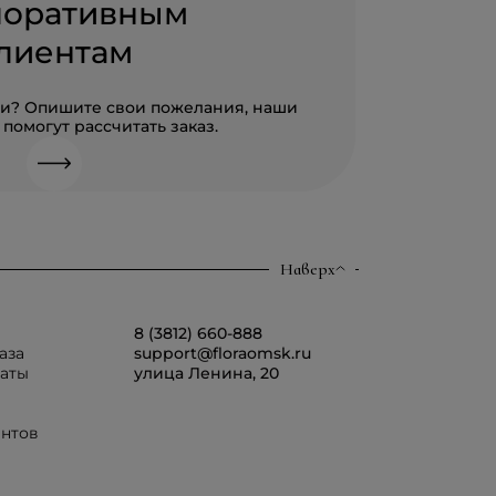
поративным
лиентам
али? Опишите свои пожелания, наши
помогут рассчитать заказ.
Наверх
8 (3812) 660-888
аза
support@floraomsk.ru
латы
улица Ленина, 20
ентов