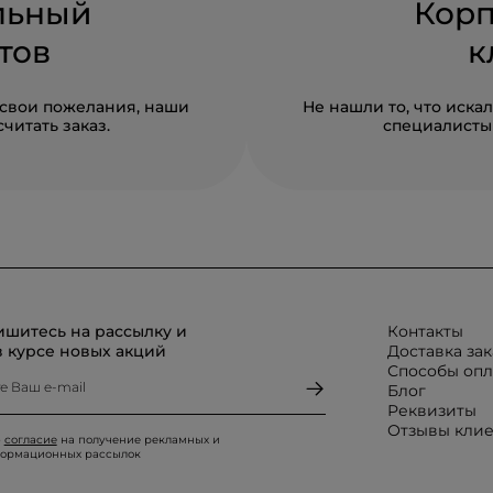
льный
Кор
тов
к
 свои пожелания, наши
Не нашли то, что иск
читать заказ.
специалисты 
шитесь на рассылку и
Контакты
в курсе новых акций
Доставка зак
Способы оп
Блог
Реквизиты
Отзывы кли
ю
согласие
на получение рекламных и
ормационных рассылок