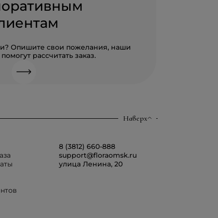
поративным
лиентам
али? Опишите свои пожелания, наши
помогут рассчитать заказ.
Наверх
8 (3812) 660-888
аза
support@floraomsk.ru
латы
улица Ленина, 20
ентов