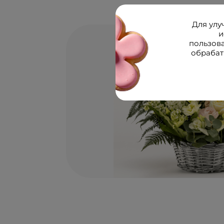
Для улу
и
пользов
обрабат