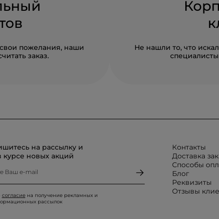
льный
Кор
тов
к
 свои пожелания, наши
Не нашли то, что иск
читать заказ.
специалисты 
шитесь на рассылку и
Контакты
в курсе новых акций
Доставка зак
Способы оп
Блог
Реквизиты
Отзывы кли
ю
согласие
на получение рекламных и
ормационных рассылок