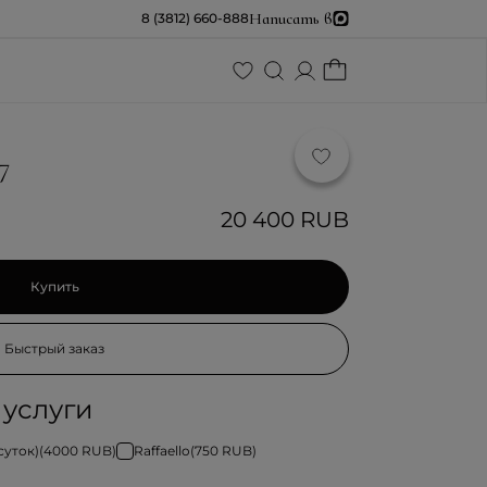
Написать в
8 (3812) 660-888
7
20 400 RUB
Купить
Быстрый заказ
услуги
суток)
(
4000
RUB)
Raffaello
(
750
RUB)