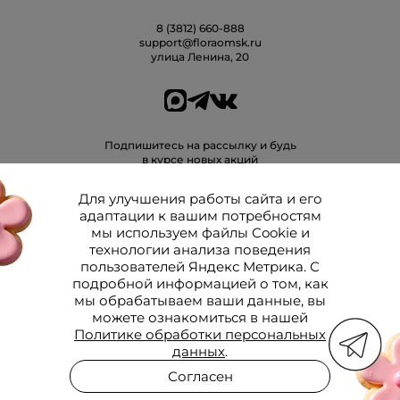
8 (3812) 660-888
support@floraomsk.ru
улица Ленина, 20
Подпишитесь на рассылку и будь
в курсе новых акций
Для улучшения работы сайта и его
адаптации к вашим потребностям
мы используем файлы Cookie и
Даю
согласие
на получение рекламных и информационных рассылок
технологии анализа поведения
пользователей Яндекс Метрика. С
подробной информацией о том, как
Политика конфиденциальности
мы обрабатываем ваши данные, вы
Публичная оферта на продажу товаров
Политика обработки персональных данных
можете ознакомиться в нашей
Согласие на получение рекламных и информационных рассылок
Политике обработки персональных
Согласие на обработку персональных данных
данных
.
© 2026. Все права защищены.
Согласен